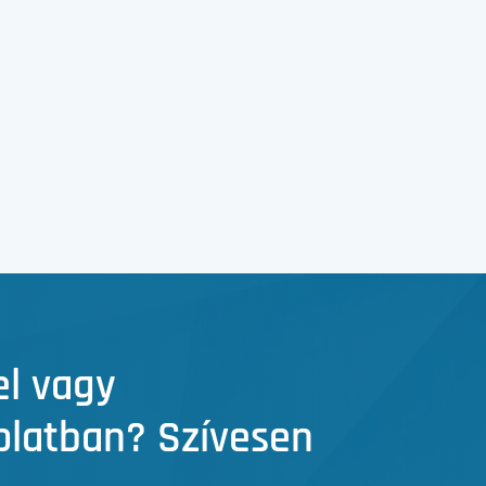
el vagy
solatban? Szívesen