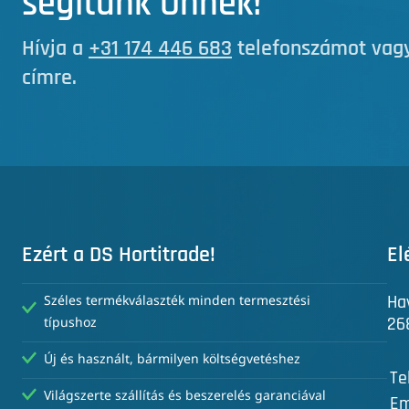
segítünk Önnek!
Hívja a
+31 174 446 683
telefonszámot vagy
címre.
Ezért a DS Hortitrade!
El
Ha
Széles termékválaszték minden termesztési
26
típushoz
Új és használt, bármilyen költségvetéshez
Te
Világszerte szállítás és beszerelés garanciával
Em