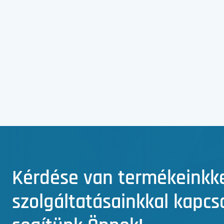
Kérdése van termékeinkk
szolgáltatásainkkal kapc