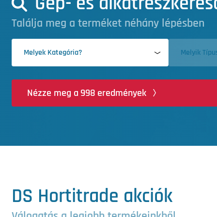
Gép- és alkatrészkeres
Találja meg a terméket néhány lépésben
Melyek Kategória?
Melyik Típu
Nézze meg a
998
eredmények
DS Hortitrade akciók
Válogatás a legjobb termékeinkből