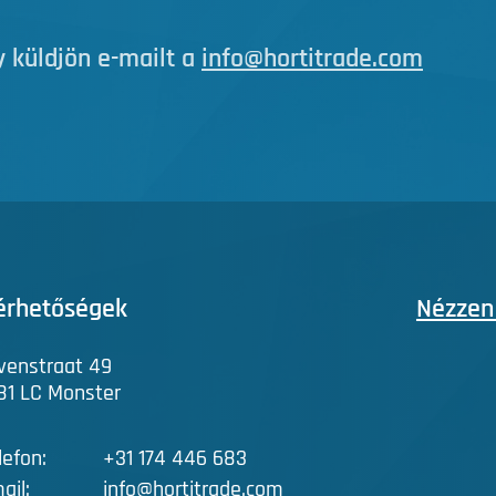
 küldjön e-mailt a
info@hortitrade.com
érhetőségek
Nézzen
venstraat 49
81 LC Monster
lefon:
+31 174 446 683
ail:
info@hortitrade.com