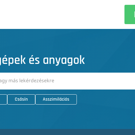
 gépek és anyagok
Csősín
Asszimilációs