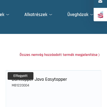
Türkçe
ek
Alkatrészek
Üvegházak
中文（简体）
Összes nemrég hozzáadott termék megjelenítése
Elfogyott
Barktopper Javo Easytopper
MB1220004