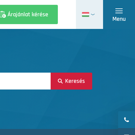
Árajánlat kérése
Menu
Nederlands
English
Français
Deutsch
Italiano
Keresés
Polski
Português
Română
Русский
Español