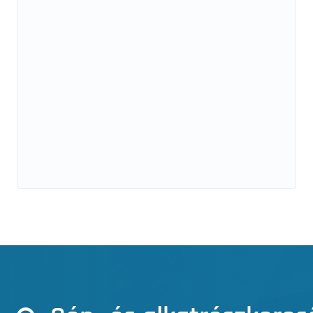
Termesztő berendezések
Ventilátorok
Nemrég hozzáadva