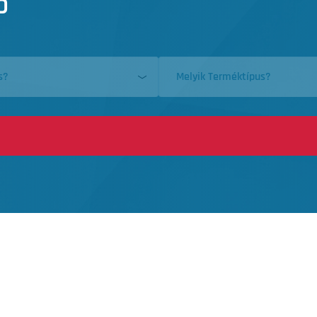
ő
s?
Melyik Terméktípus?