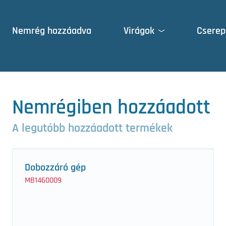
Nemrég hozzáadva
Virágok
Cserep
Ajtók
Hűtés
Kultúra váltás
Nemrégiben hozzáadott
Növényvédelem
A legutóbb hozzáadott termékek
Osztályozó gépek
Dobozzáró gép
Páramentesítés
MB1460009
Takarítógépek