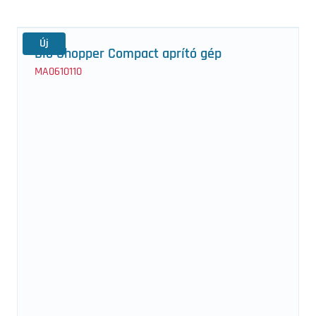
Új
Bio Chopper Compact aprító gép
MA0610110