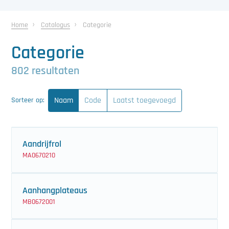
中文（简体）
Koeling
Home
Catalogus
Categorie
Ontvochtiging
Categorie
Reinigingsmachines
802 resultaten
Sorteermachines
Naam
Code
Laatst toegevoegd
Sorteer op:
Teeltbenodigdheden
Teeltwisseling
Aandrijfrol
Ventilatoren
MA0670210
Laatst toegevoegd
Aanhangplateaus
MB0672001