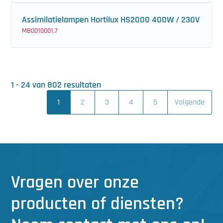
Assimilatielampen Hortilux HS2000 400W / 230V
MB0010001.7
1 - 24 van 802 resultaten
1
2
3
4
5
Volgende
Vragen over onze
producten of diensten?