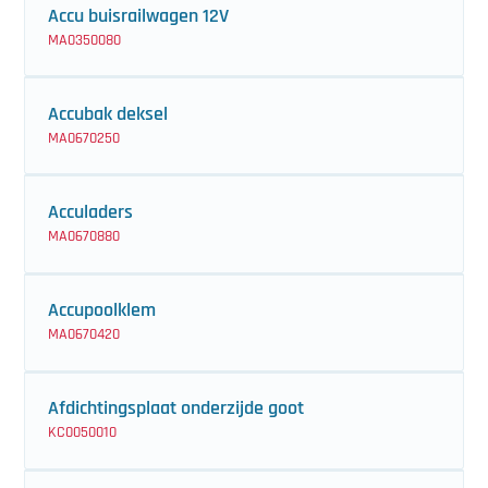
Accu buisrailwagen 12V
MA0350080
Accubak deksel
MA0670250
Acculaders
MA0670880
Accupoolklem
MA0670420
Afdichtingsplaat onderzijde goot
KC0050010