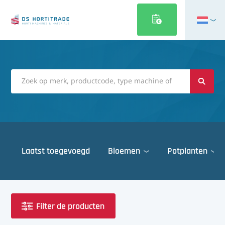
English
Français
Deutsch
Italiano
Magyar
Polski
Português
Laatst toegevoegd
Bloemen
Potplanten
Română
Русский
Deuren
Español
Gewasbescherming
Türkçe