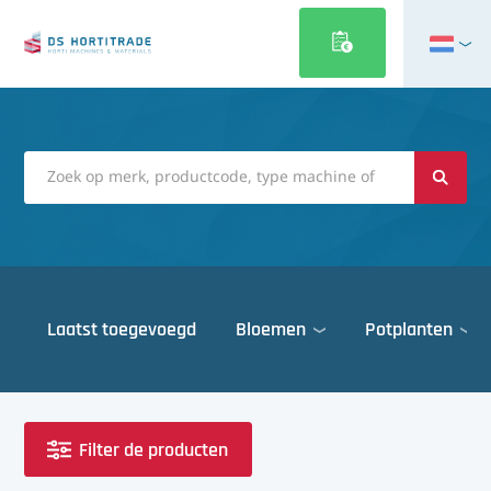
English
Français
Deutsch
Italiano
Magyar
Polski
Português
Laatst toegevoegd
Bloemen
Potplanten
Română
Русский
Deuren
Español
Gewasbescherming
Türkçe