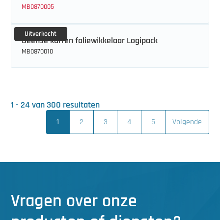
MB0870005
Uitverkocht
Deense karren foliewikkelaar Logipack
MB0870010
1 - 24 van 300 resultaten
1
2
3
4
5
Volgende
Vragen over onze