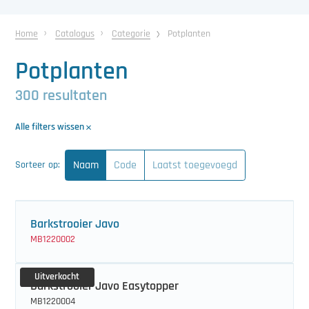
中文（简体）
Koeling
Home
Catalogus
Categorie
Potplanten
Ontvochtiging
Potplanten
Reinigingsmachines
300 resultaten
Sorteermachines
Alle filters wissen
Teeltbenodigdheden
Naam
Code
Laatst toegevoegd
Sorteer op:
Teeltwisseling
Ventilatoren
Barkstrooier Javo
Laatst toegevoegd
MB1220002
Uitverkocht
Barkstrooier Javo Easytopper
MB1220004