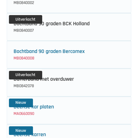
MB0840002
Uitverkocht
Bochtband 90 graden BCK Holland
MB0840007
Bochtband 90 graden Bercomex
MB0840008
Uitverkocht
Bufferband met overduwer
MB0842078
Nieuw
Deense kar platen
MA0660090
Nieuw
Deense karren