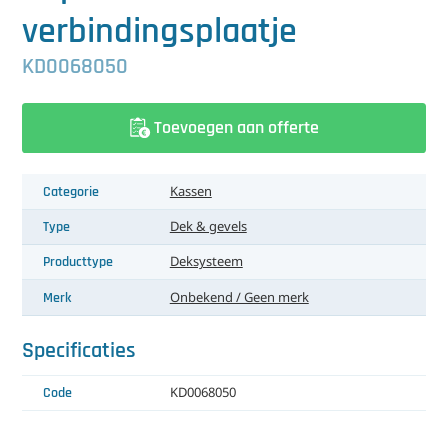
中文（简体）
Koeling
verbindingsplaatje
Ontvochtiging
KD0068050
Reinigingsmachines
Toevoegen aan offerte
Sorteermachines
Categorie
Kassen
Teeltbenodigdheden
Type
Dek & gevels
Teeltwisseling
Producttype
Deksysteem
Ventilatoren
Merk
Onbekend / Geen merk
Laatst toegevoegd
Specificaties
Code
KD0068050