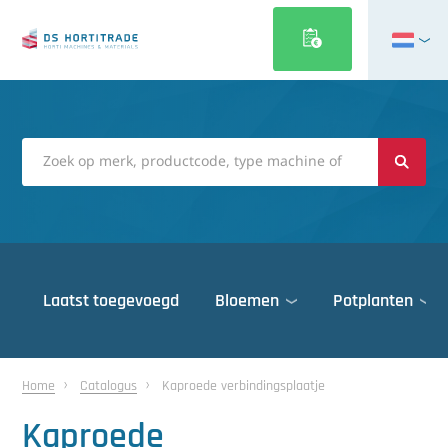
English
Français
Deutsch
Italiano
Magyar
Polski
Português
Laatst toegevoegd
Bloemen
Potplanten
Română
Русский
Deuren
Español
Home
Catalogus
Kaproede verbindingsplaatje
Gewasbescherming
Türkçe
Kaproede