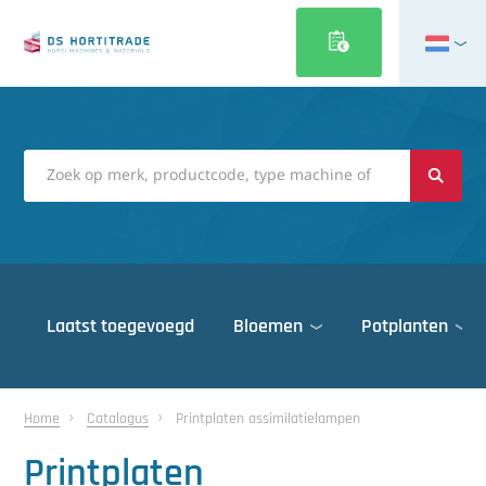
English
Français
Deutsch
Italiano
Magyar
Polski
Português
Laatst toegevoegd
Bloemen
Potplanten
Română
Русский
Deuren
Español
Home
Catalogus
Printplaten assimilatielampen
Gewasbescherming
Türkçe
Printplaten