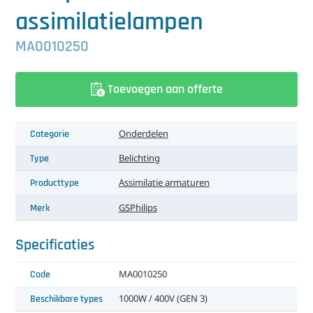
中文（简体）
Koeling
assimilatielampen
Ontvochtiging
MA0010250
Reinigingsmachines
Toevoegen aan offerte
Sorteermachines
Categorie
Onderdelen
Teeltbenodigdheden
Type
Belichting
Teeltwisseling
Producttype
Assimilatie armaturen
Ventilatoren
Merk
GS
Philips
Laatst toegevoegd
Specificaties
Code
MA0010250
Beschikbare types
1000W / 400V (GEN 3)