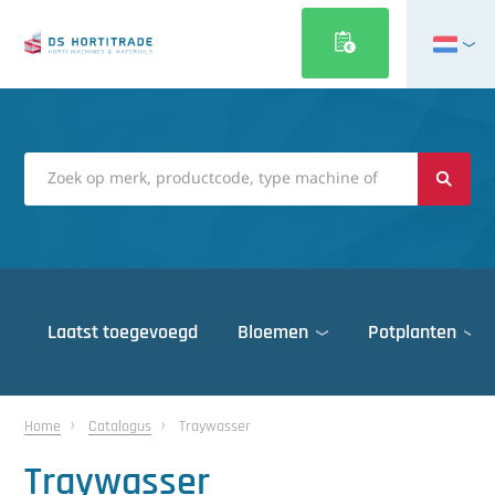
English
Français
Deutsch
Italiano
Magyar
Polski
Português
Laatst toegevoegd
Bloemen
Potplanten
Română
Русский
Deuren
Español
Home
Catalogus
Traywasser
Gewasbescherming
Türkçe
Traywasser