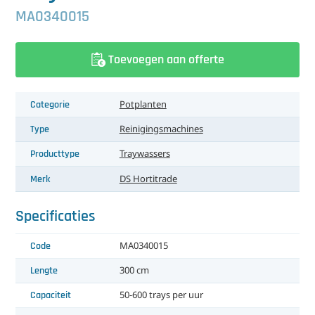
中文（简体）
Koeling
MA0340015
Ontvochtiging
Toevoegen aan offerte
Reinigingsmachines
Categorie
Potplanten
Sorteermachines
Type
Reinigingsmachines
Teeltbenodigdheden
Producttype
Traywassers
Teeltwisseling
Merk
DS Hortitrade
Ventilatoren
Specificaties
Laatst toegevoegd
Code
MA0340015
Lengte
300 cm
Capaciteit
50-600 trays per uur