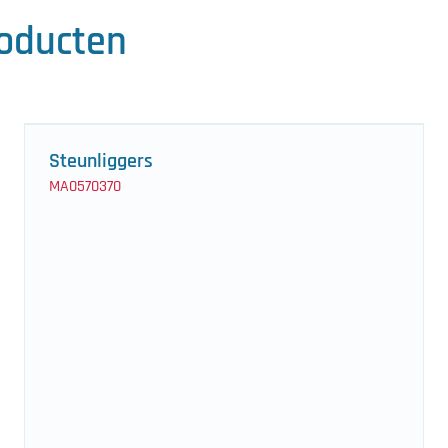
roducten
Steunliggers
MA0570370