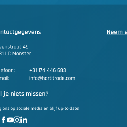
ntactgegevens
Neem ee
venstraat 49
81 LC Monster
lefoon:
+31 174 446 683
mail:
info@hortitrade.com
l je niets missen?
g ons op sociale media en blijf up-to-date!