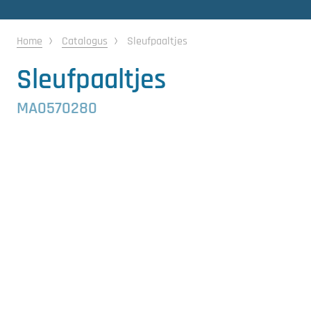
Gewasbescherming
Home
Catalogus
Sleufpaaltjes
Koeling
Sleufpaaltjes
Ontvochtiging
MA0570280
Reinigingsmachines
Sorteermachines
Teeltbenodigdheden
Teeltwisseling
Ventilatoren
Laatst toegevoegd