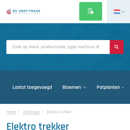
English
Français
Deutsch
Italiano
Magyar
Polski
Português
Laatst toegevoegd
Bloemen
Potplanten
Română
Русский
Deuren
Español
Home
Catalogus
Elektro trekker
Gewasbescherming
Türkçe
Elektro trekker