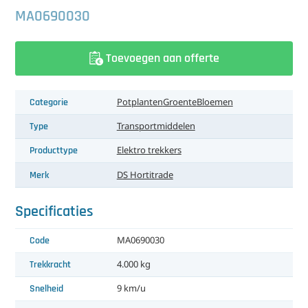
中文（简体）
Koeling
MA0690030
Ontvochtiging
Toevoegen aan offerte
Reinigingsmachines
Categorie
Potplanten
Groente
Bloemen
Sorteermachines
Type
Transportmiddelen
Teeltbenodigdheden
Producttype
Elektro trekkers
Teeltwisseling
Merk
DS Hortitrade
Ventilatoren
Specificaties
Laatst toegevoegd
Code
MA0690030
Trekkracht
4.000 kg
Snelheid
9 km/u