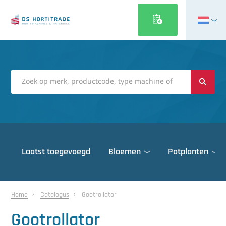
English
Français
Deutsch
Italiano
Magyar
Polski
Português
Laatst toegevoegd
Bloemen
Potplanten
Română
Русский
Deuren
Español
Home
Catalogus
Gootrollator
Gewasbescherming
Türkçe
Gootrollator