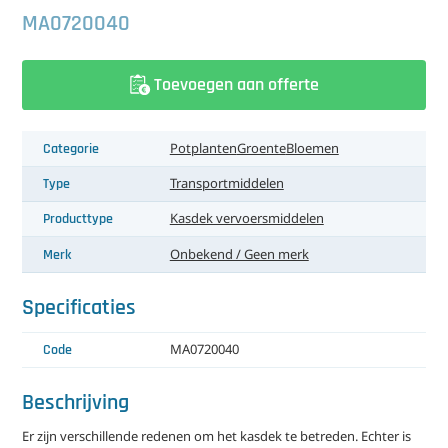
中文（简体）
Koeling
MA0720040
Ontvochtiging
Toevoegen aan offerte
Reinigingsmachines
Categorie
Potplanten
Groente
Bloemen
Sorteermachines
Type
Transportmiddelen
Teeltbenodigdheden
Producttype
Kasdek vervoersmiddelen
Teeltwisseling
Merk
Onbekend / Geen merk
Ventilatoren
Specificaties
Laatst toegevoegd
Code
MA0720040
Beschrijving
Er zijn verschillende redenen om het kasdek te betreden. Echter is