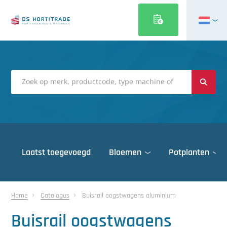
English
Français
Deutsch
Italiano
Magyar
Polski
Português
Laatst toegevoegd
Bloemen
Potplanten
Română
Русский
Deuren
Español
Home
Catalogus
Buisrail oogstwagens aluminium
Gewasbescherming
Türkçe
Buisrail oogstwagens