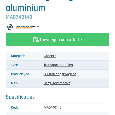
中文（简体）
Koeling
aluminium
Ontvochtiging
MA0740140
Reinigingsmachines
Sorteermachines
Toevoegen aan offerte
Teeltbenodigdheden
Categorie
Groente
Teeltwisseling
Type
Transportmiddelen
Producttype
Buisrail oogstwagens
Ventilatoren
Merk
Berg Hortimotive
Laatst toegevoegd
Specificaties
Code
MA0740140