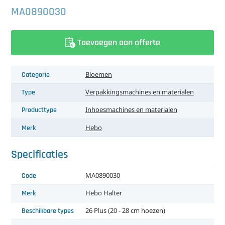
中文（简体）
Koeling
MA0890030
Ontvochtiging
Toevoegen aan offerte
Reinigingsmachines
Categorie
Bloemen
Sorteermachines
Type
Verpakkingsmachines en materialen
Teeltbenodigdheden
Producttype
Inhoesmachines en materialen
Teeltwisseling
Merk
Hebo
Ventilatoren
Specificaties
Laatst toegevoegd
Code
MA0890030
Merk
Hebo Halter
Beschikbare types
26 Plus (20 - 28 cm hoezen)