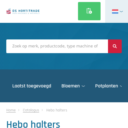
English
Français
Deutsch
Italiano
Magyar
Polski
Português
Laatst toegevoegd
Bloemen
Potplanten
Română
Русский
Deuren
Español
Home
Catalogus
Hebo halters
Gewasbescherming
Türkçe
Hebo halters