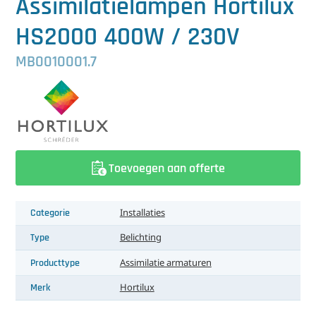
Assimilatielampen Hortilux
中文（简体）
Koeling
HS2000 400W / 230V
Ontvochtiging
MB0010001.7
Reinigingsmachines
Sorteermachines
Teeltbenodigdheden
Toevoegen aan offerte
Teeltwisseling
Ventilatoren
Categorie
Installaties
Laatst toegevoegd
Type
Belichting
Producttype
Assimilatie armaturen
Merk
Hortilux