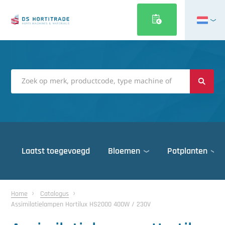
English
Français
Deutsch
Italiano
Magyar
Polski
Português
Laatst toegevoegd
Bloemen
Potplanten
Română
Русский
Deuren
Español
Home
Catalogus
Assimilatielampen Hortilux HS2000 400W / 230V
Gewasbescherming
Türkçe