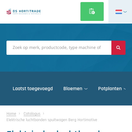
English
Français
Deutsch
Italiano
Magyar
Polski
Português
Laatst toegevoegd
Bloemen
Potplanten
Română
Русский
Deuren
Español
Home
Catalogus
Elektrische luchtbanden spuitwagen Berg Hortimotive
Gewasbescherming
Türkçe