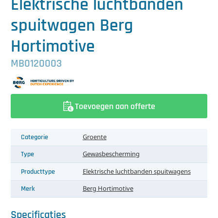
Elektrische luchtbanden
中文（简体）
Koeling
spuitwagen Berg
Ontvochtiging
Hortimotive
Reinigingsmachines
MB0120003
Sorteermachines
Teeltbenodigdheden
Toevoegen aan offerte
Teeltwisseling
Categorie
Groente
Ventilatoren
Type
Gewasbescherming
Laatst toegevoegd
Producttype
Elektrische luchtbanden spuitwagens
Merk
Berg Hortimotive
Specificaties