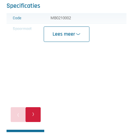
Specificaties
Code
MB0210002
Spoormaat
42,5 cm
Lees meer
Aantal nozzles
32
Inclusief
Manometer