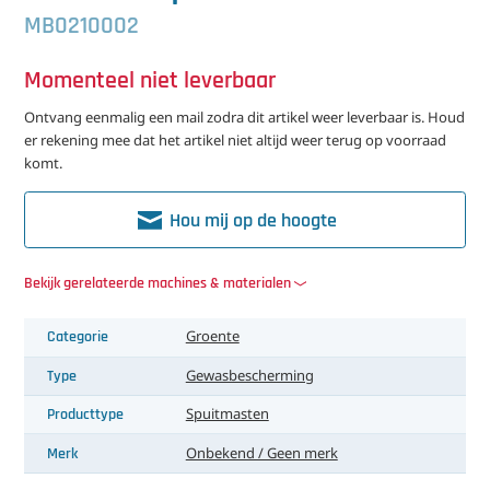
中文（简体）
Koeling
MB0210002
Ontvochtiging
Momenteel niet leverbaar
Reinigingsmachines
Ontvang eenmalig een mail zodra dit artikel weer leverbaar is. Houd
er rekening mee dat het artikel niet altijd weer terug op voorraad
komt.
Sorteermachines
Teeltbenodigdheden
Hou mij op de hoogte
Teeltwisseling
Bekijk gerelateerde machines & materialen
Ventilatoren
Categorie
Groente
Laatst toegevoegd
Type
Gewasbescherming
Producttype
Spuitmasten
Merk
Onbekend / Geen merk