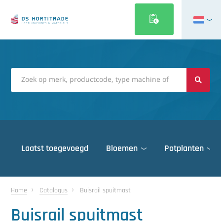
English
Français
Deutsch
Italiano
Magyar
Polski
Português
Laatst toegevoegd
Bloemen
Potplanten
Română
Русский
Deuren
Español
Home
Catalogus
Buisrail spuitmast
Gewasbescherming
Türkçe
Buisrail spuitmast