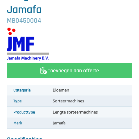
中文（简体）
Koeling
Jamafa
Ontvochtiging
MB0450004
Reinigingsmachines
Sorteermachines
Teeltbenodigdheden
Toevoegen aan offerte
Teeltwisseling
Ventilatoren
Categorie
Bloemen
Type
Sorteermachines
Laatst toegevoegd
Producttype
Lengte sorteermachines
Merk
Jamafa