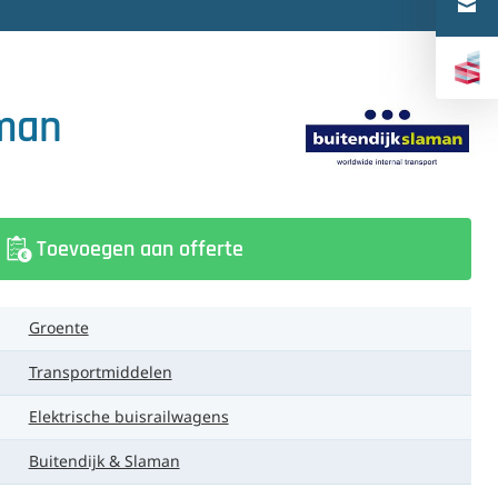
Türkçe
中文（简体）
aman
Toevoegen aan offerte
Groente
Transportmiddelen
Elektrische buisrailwagens
Buitendijk & Slaman