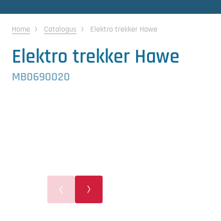
Gewasbescherming
Home
Catalogus
Elektro trekker Hawe
Koeling
Elektro trekker Hawe
Ontvochtiging
MB0690020
Reinigingsmachines
Sorteermachines
Teeltbenodigdheden
Teeltwisseling
Ventilatoren
Laatst toegevoegd