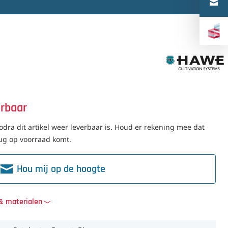
Türkçe
中文（简体）
erbaar
dra dit artikel weer leverbaar is. Houd er rekening mee dat
erug op voorraad komt.
Hou mij op de hoogte
 & materialen