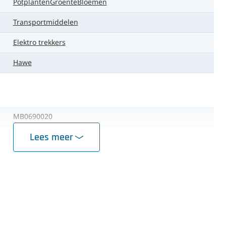
Potplanten
Groente
Bloemen
Transportmiddelen
Elektro trekkers
Hawe
MB0690020
Lees meer
± 3.000 kg
Acculader