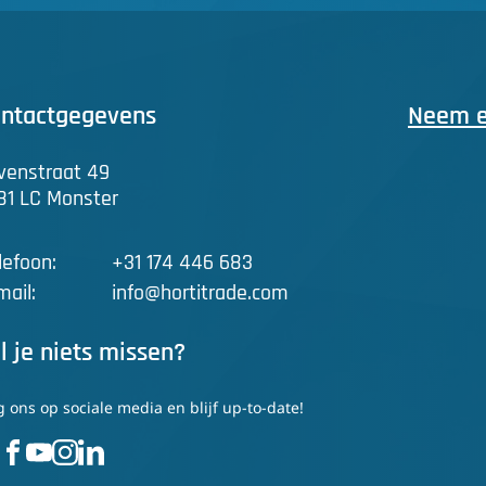
ntactgegevens
Neem ee
venstraat 49
81 LC Monster
lefoon:
+31 174 446 683
mail:
info@hortitrade.com
l je niets missen?
g ons op sociale media en blijf up-to-date!