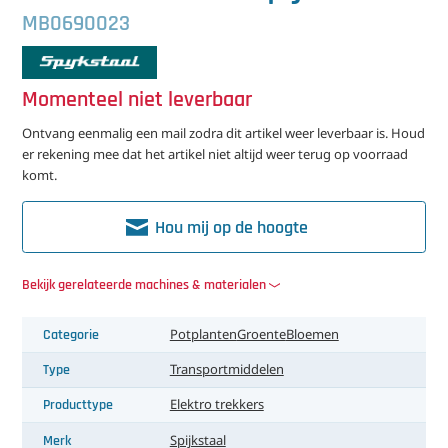
中文（简体）
Koeling
MB0690023
Ontvochtiging
Momenteel niet leverbaar
Reinigingsmachines
Ontvang eenmalig een mail zodra dit artikel weer leverbaar is. Houd
Sorteermachines
er rekening mee dat het artikel niet altijd weer terug op voorraad
komt.
Teeltbenodigdheden
Hou mij op de hoogte
Teeltwisseling
Bekijk gerelateerde machines & materialen
Ventilatoren
Categorie
Potplanten
Groente
Bloemen
Laatst toegevoegd
Type
Transportmiddelen
Producttype
Elektro trekkers
Merk
Spijkstaal