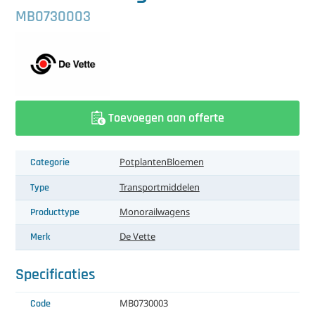
中文（简体）
Koeling
MB0730003
Ontvochtiging
Reinigingsmachines
Sorteermachines
Toevoegen aan offerte
Teeltbenodigdheden
Categorie
Potplanten
Bloemen
Teeltwisseling
Type
Transportmiddelen
Ventilatoren
Producttype
Monorailwagens
Laatst toegevoegd
Merk
De Vette
Specificaties
Code
MB0730003