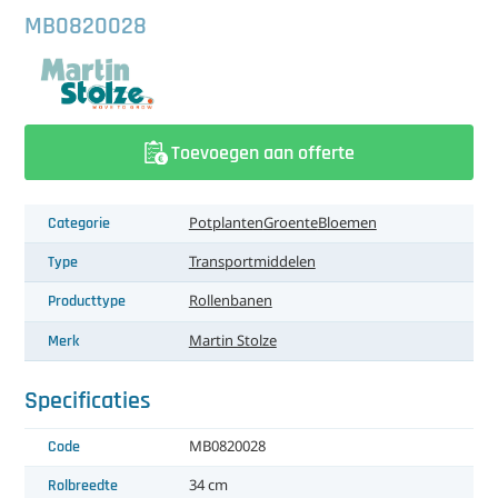
中文（简体）
Koeling
MB0820028
Ontvochtiging
Reinigingsmachines
Toevoegen aan offerte
Sorteermachines
Teeltbenodigdheden
Categorie
Potplanten
Groente
Bloemen
Type
Transportmiddelen
Teeltwisseling
Producttype
Rollenbanen
Ventilatoren
Merk
Martin Stolze
Laatst toegevoegd
Specificaties
Code
MB0820028
Rolbreedte
34 cm