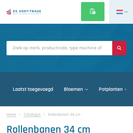
English
Français
Deutsch
Italiano
Magyar
Polski
Português
Laatst toegevoegd
Bloemen
Potplanten
Română
Русский
Deuren
Español
Home
Catalogus
Rollenbanen 34 cm
Gewasbescherming
Türkçe
Rollenbanen 34 cm