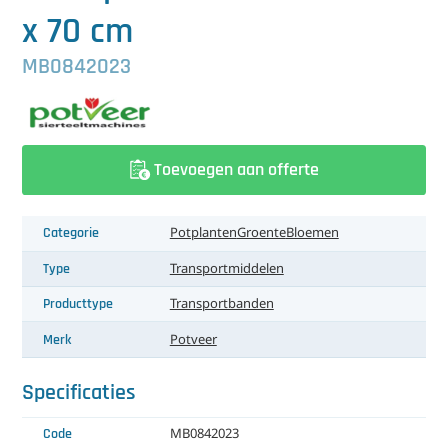
中文（简体）
Koeling
x 70 cm
Ontvochtiging
MB0842023
Reinigingsmachines
Sorteermachines
Toevoegen aan offerte
Teeltbenodigdheden
Categorie
Potplanten
Groente
Bloemen
Teeltwisseling
Type
Transportmiddelen
Ventilatoren
Producttype
Transportbanden
Laatst toegevoegd
Merk
Potveer
Specificaties
Code
MB0842023