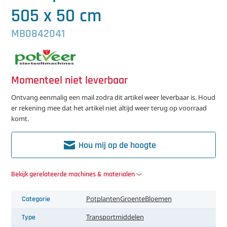
中文（简体）
Koeling
505 x 50 cm
Ontvochtiging
MB0842041
Reinigingsmachines
Sorteermachines
Momenteel niet leverbaar
Ontvang eenmalig een mail zodra dit artikel weer leverbaar is. Houd
Teeltbenodigdheden
er rekening mee dat het artikel niet altijd weer terug op voorraad
komt.
Teeltwisseling
Hou mij op de hoogte
Ventilatoren
Laatst toegevoegd
Bekijk gerelateerde machines & materialen
Categorie
Potplanten
Groente
Bloemen
Type
Transportmiddelen