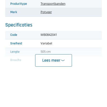
Producttype
Transportbanden
Merk
Potveer
Specificaties
Code
MB0842041
Snelheid
Variabel
Lengte
505 cm
Lees meer
Breedte
50 cm
35 cm (band 1)
12 cm (tussenruimte)
3 cm (band 2)