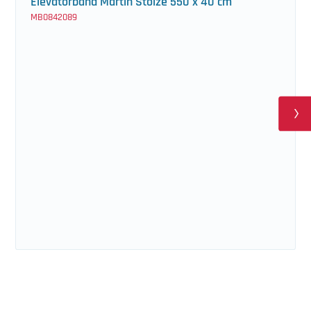
Elevatorband Martin Stolze 550 x 40 cm
MB0842089