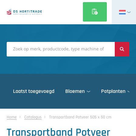
English
Français
Deutsch
Italiano
Magyar
Polski
Português
Laatst toegevoegd
Bloemen
Potplanten
Română
Русский
Deuren
Español
Home
Catalogus
Transportband Potveer 505 x 50 cm
Gewasbescherming
Türkçe
Transportband Potveer