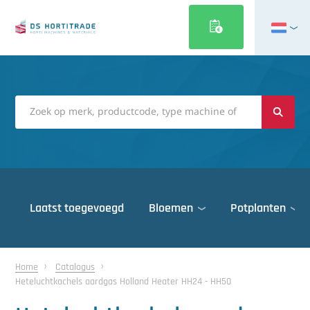
English
Français
Deutsch
Italiano
Magyar
Polski
Português
Laatst toegevoegd
Bloemen
Potplanten
Română
Русский
Deuren
Español
Home
Catalogus
Heteluchtkachels aardgas Holland Heater HH24 - HH50
Gewasbescherming
Türkçe