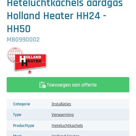
Heteluchtkachels aardgas
中文（简体）
Koeling
Holland Heater HH24 -
Ontvochtiging
HH50
Reinigingsmachines
MB0990002
Sorteermachines
Teeltbenodigdheden
Teeltwisseling
Toevoegen aan offerte
Ventilatoren
Laatst toegevoegd
Categorie
Installaties
Type
Verwarming
Producttype
Heteluchtkachels