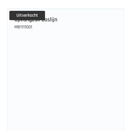
Uitverkocht
Opvangzak boslijn
MB1111001