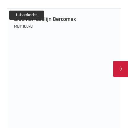
Uitverkocht
Bloemen boslijn Bercomex
MB1110078