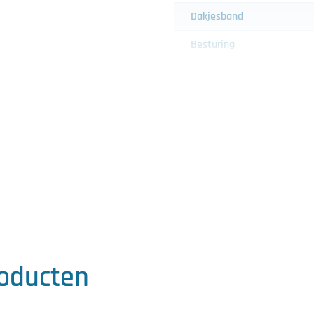
Dakjesband
Besturing
Inclusief
Optioneel inclusief
roducten