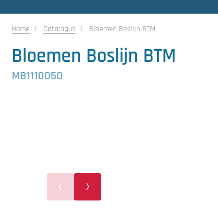
Gewasbescherming
Home
Catalogus
Bloemen Boslijn BTM
Koeling
Bloemen Boslijn BTM
Ontvochtiging
MB1110050
Reinigingsmachines
Sorteermachines
Teeltbenodigdheden
Teeltwisseling
Ventilatoren
Laatst toegevoegd