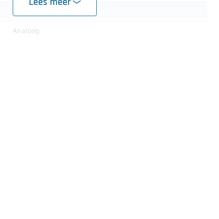
Lees meer
Dubbel wegzakkend
Analoog
Cyklop bindmachines
Ontblader unit
Zaag unit
Verzamelband (lengte in overleg)