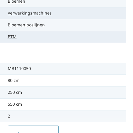
Bloemen
Verwerkingsmachines
Bloemen boslijnen
BTM
MB1110050
80 cm
250 cm
550 cm
2
Rechts naar links