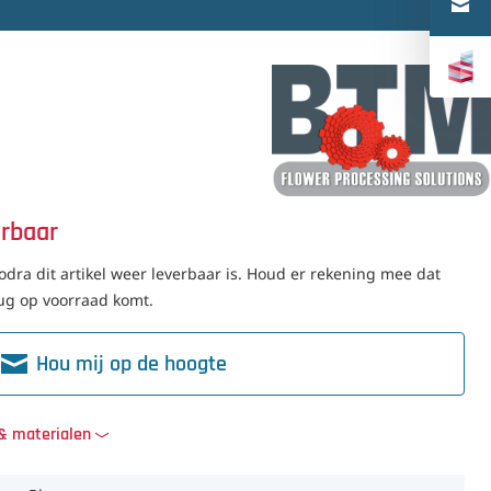
Türkçe
中文（简体）
erbaar
dra dit artikel weer leverbaar is. Houd er rekening mee dat
erug op voorraad komt.
Hou mij op de hoogte
 & materialen