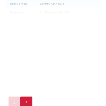
Draairichting
Rechts naar links
Dakjesband
Dubbel wegzakkend
Besturing
Touchscreen scherm
Inclusief
Cyklop Axro-FQC2 R-PLC bindmachines
(3 stuks)
Zaagunit
Verzamelband 400 x 80 cm