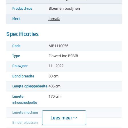
Producttype
Bloemen boslijnen
Merk
Jamafa
Specificaties
Code
MB1110056
Type
FlowerLine BSBIB
Bouwjaar
11 - 2022
Band breedte
80 cm
Lengte opleggedeelte
405 cm
Lengte
170 cm
inhoesgedeelte
Lengte machine
940 cm
Lees meer
Binder plaatsen
3