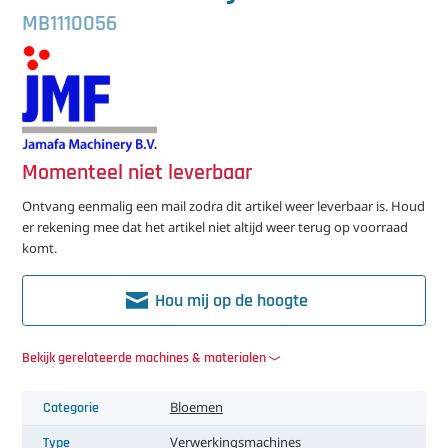
中文（简体）
Koeling
MB1110056
Ontvochtiging
Reinigingsmachines
Sorteermachines
Momenteel niet leverbaar
Teeltbenodigdheden
Ontvang eenmalig een mail zodra dit artikel weer leverbaar is. Houd
er rekening mee dat het artikel niet altijd weer terug op voorraad
Teeltwisseling
komt.
Ventilatoren
Hou mij op de hoogte
Laatst toegevoegd
Bekijk gerelateerde machines & materialen
Categorie
Bloemen
Type
Verwerkingsmachines