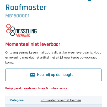
中文（简体）
Koeling
Roofmaster
Ontvochtiging
MB1500001
Reinigingsmachines
Sorteermachines
Momenteel niet leverbaar
Teeltbenodigdheden
Ontvang eenmalig een mail zodra dit artikel weer leverbaar is. Houd
er rekening mee dat het artikel niet altijd weer terug op voorraad
Teeltwisseling
komt.
Ventilatoren
Hou mij op de hoogte
Laatst toegevoegd
Bekijk gerelateerde machines & materialen
Categorie
Potplanten
Groente
Bloemen