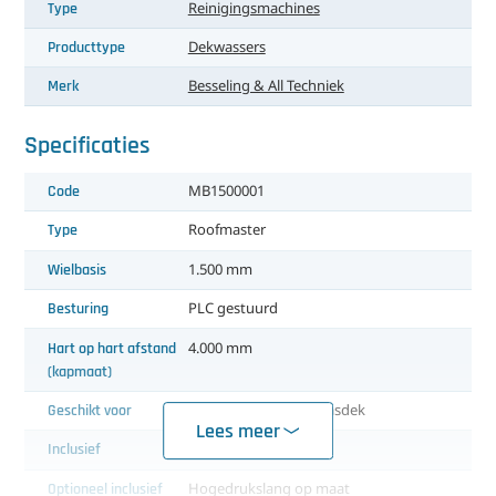
Type
Reinigingsmachines
Producttype
Dekwassers
Merk
Besseling & All Techniek
Specificaties
Code
MB1500001
Type
Roofmaster
Wielbasis
1.500 mm
Besturing
PLC gestuurd
Hart op hart afstand
4.000 mm
(kapmaat)
Geschikt voor
Schoonspuiten van kasdek
Lees meer
Inclusief
Verplaatsingsdok
Optioneel inclusief
Hogedrukslang op maat