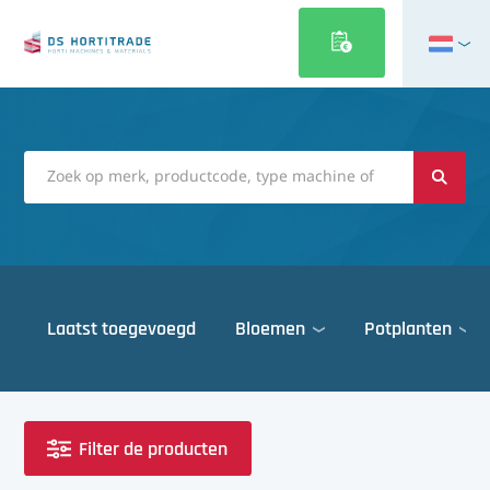
English
Français
Deutsch
Italiano
Magyar
Polski
Português
Laatst toegevoegd
Bloemen
Potplanten
Română
Русский
Deuren
Español
Gewasbescherming
Türkçe