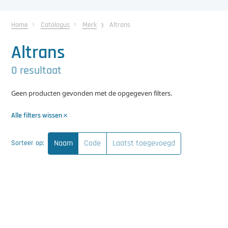
中文（简体）
Koeling
Home
Catalogus
Merk
Altrans
Ontvochtiging
Altrans
Reinigingsmachines
0 resultaat
Sorteermachines
Geen producten gevonden met de opgegeven filters.
Teeltbenodigdheden
Alle filters wissen
Teeltwisseling
Naam
Code
Laatst toegevoegd
Sorteer op:
Ventilatoren
Laatst toegevoegd