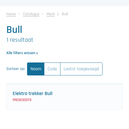
中文（简体）
Koeling
Home
Catalogus
Merk
Bull
Ontvochtiging
Bull
Reinigingsmachines
1 resultaat
Sorteermachines
Alle filters wissen
Teeltbenodigdheden
Naam
Code
Laatst toegevoegd
Sorteer op:
Teeltwisseling
Ventilatoren
Elektro trekker Bull
Laatst toegevoegd
MB0690019