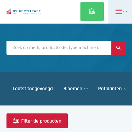
English
Français
Deutsch
Italiano
Magyar
Polski
Português
Laatst toegevoegd
Bloemen
Potplanten
Română
Русский
Deuren
Español
Gewasbescherming
Türkçe