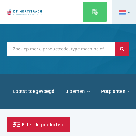
English
Français
Deutsch
Italiano
Magyar
Polski
Português
Laatst toegevoegd
Bloemen
Potplanten
Română
Русский
Deuren
Español
Gewasbescherming
Türkçe