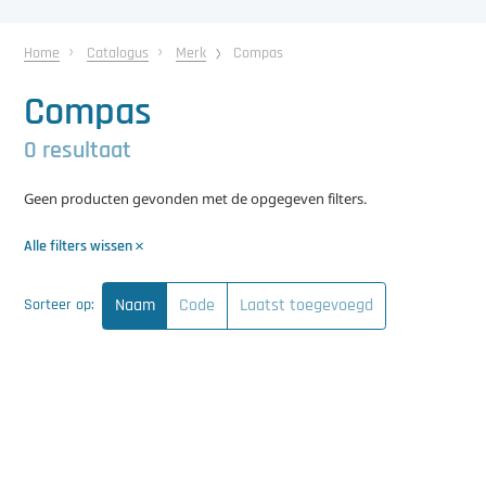
中文（简体）
Koeling
Home
Catalogus
Merk
Compas
Ontvochtiging
Compas
Reinigingsmachines
0 resultaat
Sorteermachines
Geen producten gevonden met de opgegeven filters.
Teeltbenodigdheden
Alle filters wissen
Teeltwisseling
Naam
Code
Laatst toegevoegd
Sorteer op:
Ventilatoren
Laatst toegevoegd