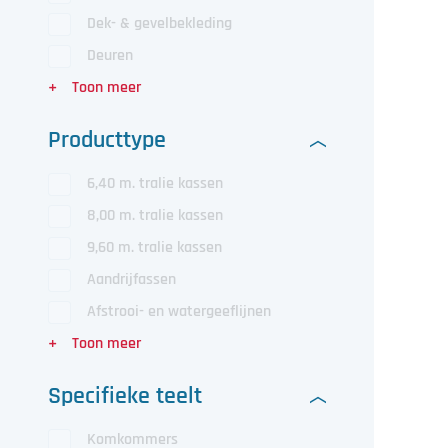
Dek- & gevelbekleding
Deuren
Producttype
6,40 m. tralie kassen
8,00 m. tralie kassen
9,60 m. tralie kassen
Aandrijfassen
Afstrooi- en watergeeflijnen
Specifieke teelt
Komkommers