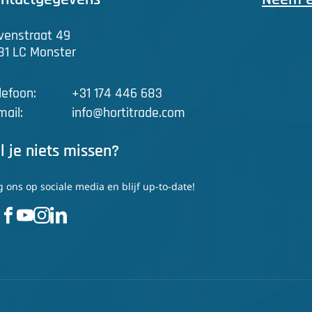
venstraat 49
81 LC Monster
lefoon:
+31 174 446 683
mail:
info@hortitrade.com
l je niets missen?
g ons op sociale media en blijf up-to-date!