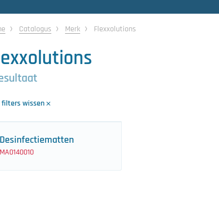
me
Catalogus
Merk
Flexxolutions
lexxolutions
resultaat
 filters wissen
Desinfectiematten
MA0140010