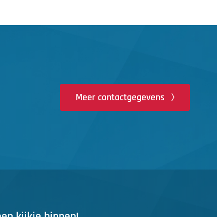
Meer contactgegevens
n kijkje binnen!