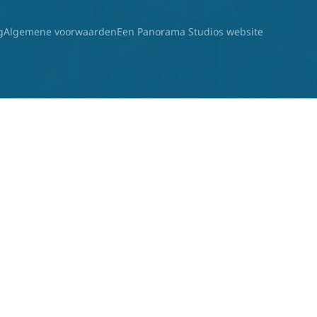
g
Algemene voorwaarden
Een Panorama Studios website