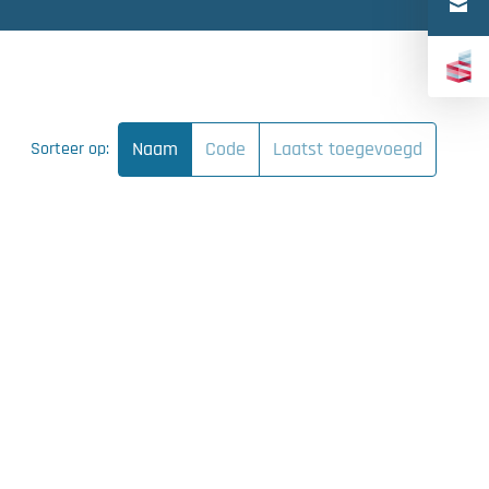
Türkçe
中文（简体）
Naam
Code
Laatst toegevoegd
Sorteer op: