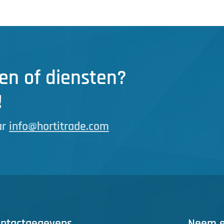
en of diensten?
!
ar
info@hortitrade.com
ntactgegevens
Neem ee