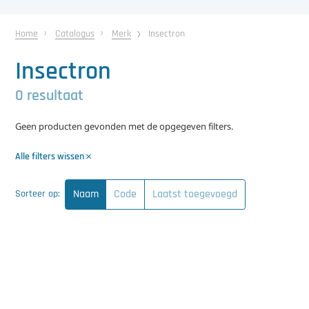
中文（简体）
Koeling
Home
Catalogus
Merk
Insectron
Ontvochtiging
Insectron
Reinigingsmachines
0 resultaat
Sorteermachines
Geen producten gevonden met de opgegeven filters.
Teeltbenodigdheden
Alle filters wissen
Teeltwisseling
Naam
Code
Laatst toegevoegd
Sorteer op:
Ventilatoren
Laatst toegevoegd