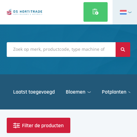
English
Français
Deutsch
Italiano
Magyar
Polski
Português
Laatst toegevoegd
Bloemen
Potplanten
Română
Русский
Deuren
Español
Gewasbescherming
Türkçe