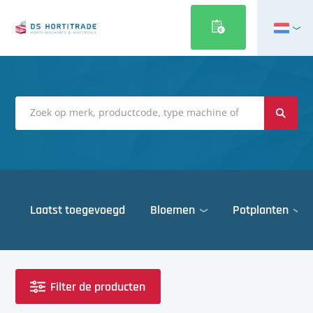
English
Français
Deutsch
Italiano
Magyar
Polski
Português
Laatst toegevoegd
Bloemen
Potplanten
Română
Русский
Deuren
Español
Gewasbescherming
Türkçe