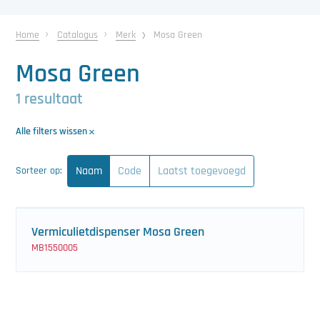
中文（简体）
Koeling
Home
Catalogus
Merk
Mosa Green
Ontvochtiging
Mosa Green
Reinigingsmachines
1 resultaat
Sorteermachines
Alle filters wissen
Teeltbenodigdheden
Naam
Code
Laatst toegevoegd
Sorteer op:
Teeltwisseling
Ventilatoren
Vermiculietdispenser Mosa Green
Laatst toegevoegd
MB1550005