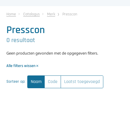
中文（简体）
Koeling
Home
Catalogus
Merk
Presscon
Ontvochtiging
Presscon
Reinigingsmachines
0 resultaat
Sorteermachines
Geen producten gevonden met de opgegeven filters.
Teeltbenodigdheden
Alle filters wissen
Teeltwisseling
Naam
Code
Laatst toegevoegd
Sorteer op:
Ventilatoren
Laatst toegevoegd