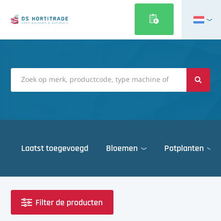
English
Français
Deutsch
Italiano
Magyar
Polski
Português
Laatst toegevoegd
Bloemen
Potplanten
Română
Русский
Deuren
Español
Gewasbescherming
Türkçe