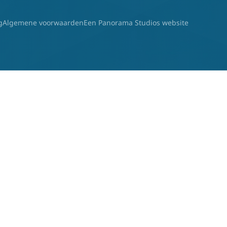
g
Algemene voorwaarden
Een Panorama Studios website