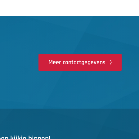
Meer contactgegevens
n kijkje binnen!