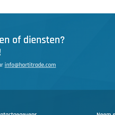
en of diensten?
!
ar
info@hortitrade.com
ntactgegevens
Neem ee