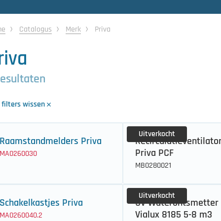
me
Catalogus
Merk
Priva
riva
resultaten
 filters wissen
Uitverkocht
Raamstandmelders Priva
Recirculatieventilato
Priva PCF
MA0260030
MB0280021
Uitverkocht
Schakelkastjes Priva
UV Waterontsmetter 
Vialux 8185 5-8 m3
MA0260040.2