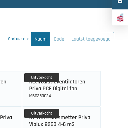
Türkçe
中文（简体）
Naam
Code
Laatst toegevoegd
Sorteer op:
Uitverkocht
ren
Recirculatieventilatoren
Priva PCF Digital fan
MB0280024
Uitverkocht
Priva
UV waterontsmetter Priva
Vialux 8260 4-6 m3