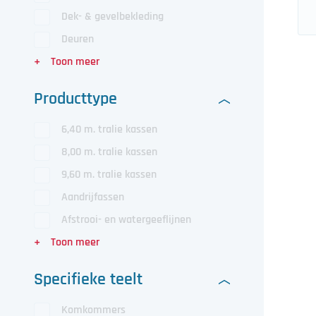
Dek- & gevelbekleding
Deuren
Producttype
6,40 m. tralie kassen
8,00 m. tralie kassen
9,60 m. tralie kassen
Aandrijfassen
Afstrooi- en watergeeflijnen
Specifieke teelt
Komkommers