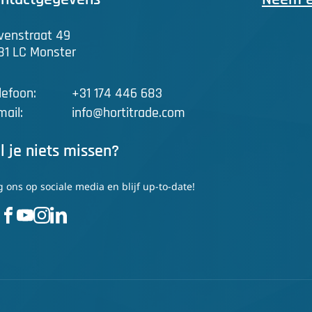
venstraat 49
81 LC Monster
lefoon:
+31 174 446 683
mail:
info@hortitrade.com
l je niets missen?
g ons op sociale media en blijf up-to-date!