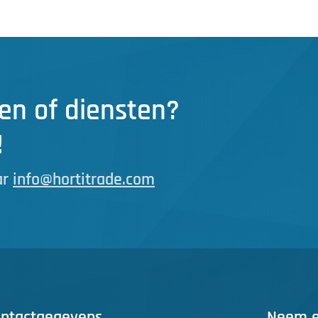
en of diensten?
!
ar
info@hortitrade.com
ntactgegevens
Neem ee