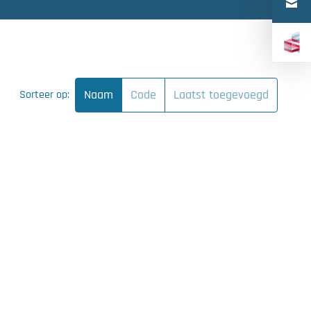
Türkçe
中文（简体）
Naam
Code
Laatst toegevoegd
Sorteer op: