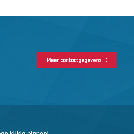
Meer contactgegevens
n kijkje binnen!