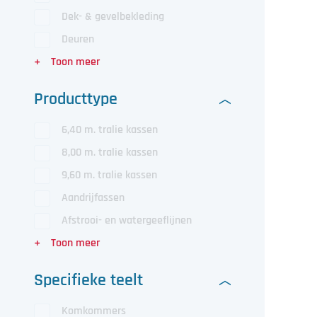
Dek- & gevelbekleding
Deuren
Producttype
6,40 m. tralie kassen
8,00 m. tralie kassen
9,60 m. tralie kassen
Aandrijfassen
Afstrooi- en watergeeflijnen
Specifieke teelt
Komkommers