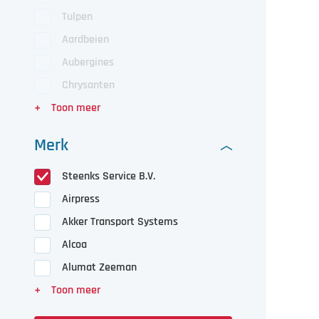
Tulpen
Aardbeien
Aubergines
Chrysanten
Merk
Steenks Service B.V.
Airpress
Akker Transport Systems
Alcoa
Alumat Zeeman