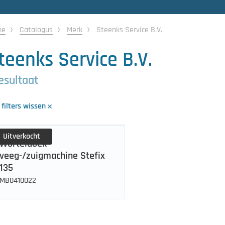
me
Catalogus
Merk
Steenks Service B.V.
teenks Service B.V.
resultaat
 filters wissen
Uitverkocht
Worteldoek
veeg-/zuigmachine Stefix
135
MB0410022