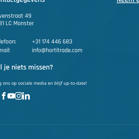
venstraat 49
81 LC Monster
lefoon:
+31 174 446 683
mail:
info@hortitrade.com
l je niets missen?
g ons op sociale media en blijf up-to-date!