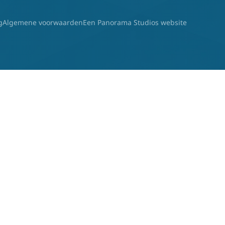
g
Algemene voorwaarden
Een Panorama Studios website