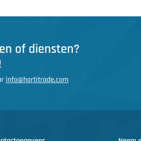
en of diensten?
!
ar
info@hortitrade.com
ntactgegevens
Neem ee