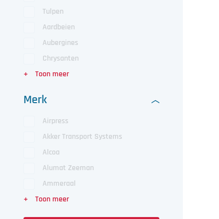
Tulpen
Aardbeien
Aubergines
Chrysanten
Merk
Airpress
Akker Transport Systems
Alcoa
Alumat Zeeman
Ammeraal