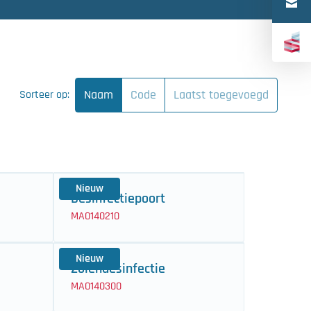
Türkçe
中文（简体）
Naam
Code
Laatst toegevoegd
Sorteer op:
Nieuw
Desinfectiepoort
MA0140210
Nieuw
Zolendesinfectie
MA0140300