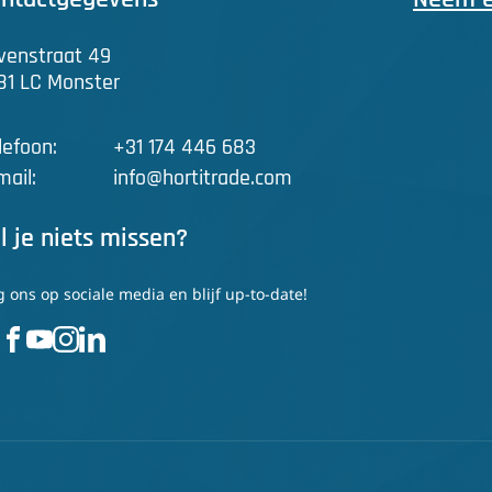
venstraat 49
81 LC Monster
lefoon:
+31 174 446 683
mail:
info@hortitrade.com
l je niets missen?
g ons op sociale media en blijf up-to-date!