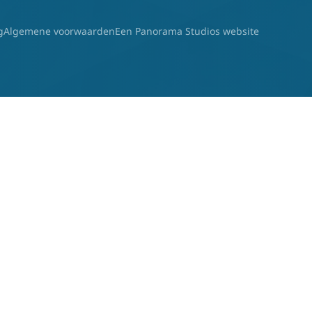
g
Algemene voorwaarden
Een Panorama Studios website