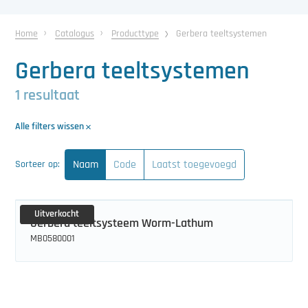
中文（简体）
Koeling
Home
Catalogus
Producttype
Gerbera teeltsystemen
Ontvochtiging
Gerbera teeltsystemen
Reinigingsmachines
1 resultaat
Sorteermachines
Alle filters wissen
Teeltbenodigdheden
Naam
Code
Laatst toegevoegd
Sorteer op:
Teeltwisseling
Ventilatoren
Uitverkocht
Gerbera teeltsysteem Worm-Lathum
Laatst toegevoegd
MB0580001