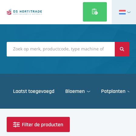
English
Français
Deutsch
Italiano
Magyar
Polski
Português
Laatst toegevoegd
Bloemen
Potplanten
Română
Русский
Deuren
Español
Gewasbescherming
Türkçe