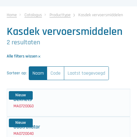
中文（简体）
Koeling
Home
Catalogus
Producttype
Kasdek vervoersmiddelen
Ontvochtiging
Kasdek vervoersmiddelen
Reinigingsmachines
2 resultaten
Sorteermachines
Alle filters wissen
Teeltbenodigdheden
Naam
Code
Laatst toegevoegd
Sorteer op:
Teeltwisseling
Ventilatoren
Nieuw
Dekfiets
Laatst toegevoegd
MA0720060
Nieuw
Gootrollator
MA0720040