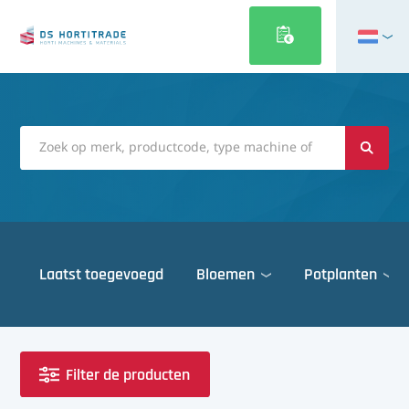
English
Français
Deutsch
Italiano
Magyar
Polski
Português
Laatst toegevoegd
Bloemen
Potplanten
Română
Русский
Deuren
Español
Gewasbescherming
Türkçe