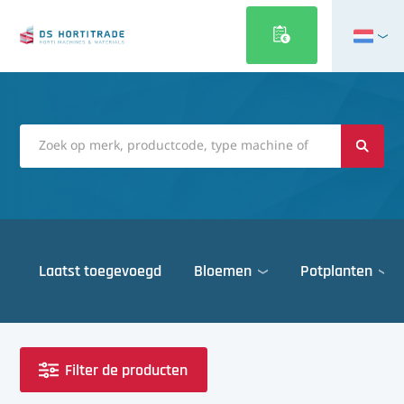
English
Français
Deutsch
Italiano
Magyar
Polski
Português
Laatst toegevoegd
Bloemen
Potplanten
Română
Русский
Deuren
Español
Gewasbescherming
Türkçe