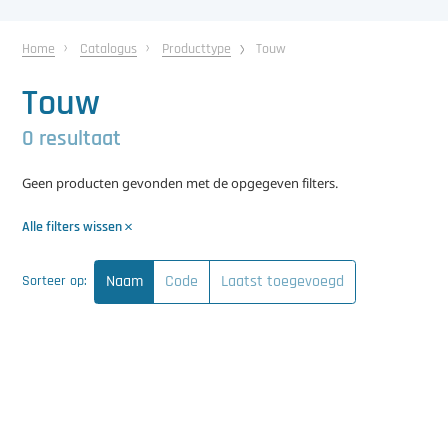
中文（简体）
Koeling
Home
Catalogus
Producttype
Touw
Ontvochtiging
Touw
Reinigingsmachines
0 resultaat
Sorteermachines
Geen producten gevonden met de opgegeven filters.
Teeltbenodigdheden
Alle filters wissen
Teeltwisseling
Naam
Code
Laatst toegevoegd
Sorteer op:
Ventilatoren
Laatst toegevoegd