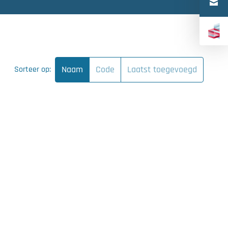
Türkçe
中文（简体）
Naam
Code
Laatst toegevoegd
Sorteer op: