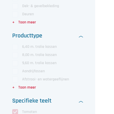
Dek- & gevelbekleding
Deuren
Producttype
6,40 m. tralie kassen
8,00 m. tralie kassen
9,60 m. tralie kassen
Aandrijfassen
Afstrooi- en watergeeflijnen
Specifieke teelt
Tomaten