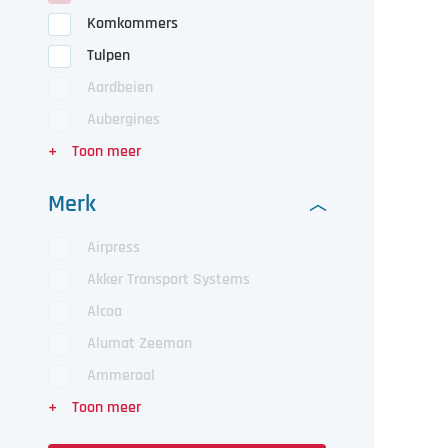
Komkommers
Tulpen
Aardbeien
Aubergines
Merk
Airpress
Akker Transport Systems
Alcoa
Alumat Zeeman
Ammeraal