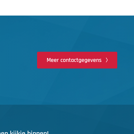
Meer contactgegevens
n kijkje binnen!