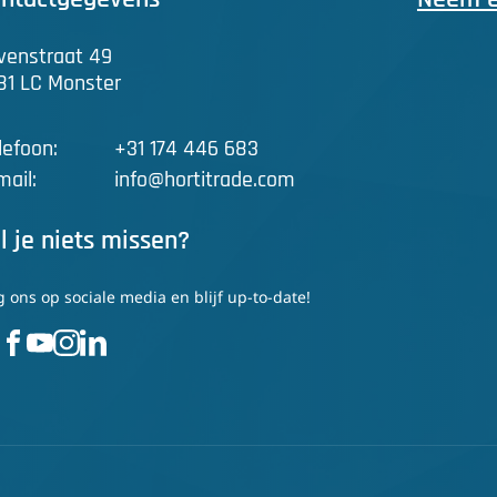
venstraat 49
81 LC Monster
lefoon:
+31 174 446 683
mail:
info@hortitrade.com
l je niets missen?
g ons op sociale media en blijf up-to-date!