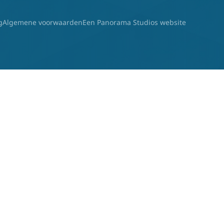
g
Algemene voorwaarden
Een Panorama Studios website