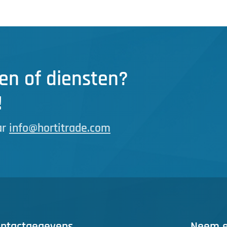
en of diensten?
!
ar
info@hortitrade.com
ntactgegevens
Neem ee