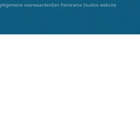
g
Algemene voorwaarden
Een Panorama Studios website