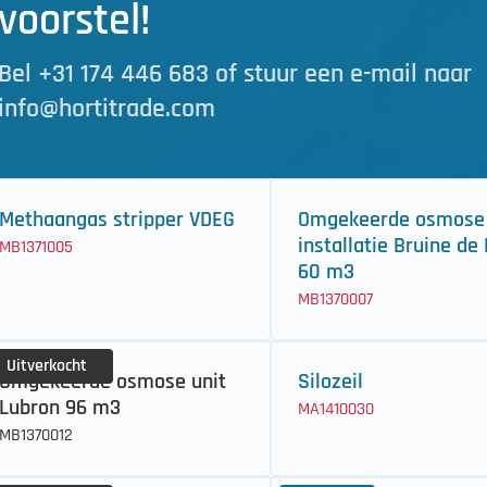
voorstel!
Bel +31 174 446 683 of stuur een e-mail naar
info@hortitrade.com
Methaangas stripper VDEG
Omgekeerde osmose
installatie Bruine de
MB1371005
60 m3
MB1370007
Uitverkocht
Omgekeerde osmose unit
Silozeil
Lubron 96 m3
MA1410030
MB1370012