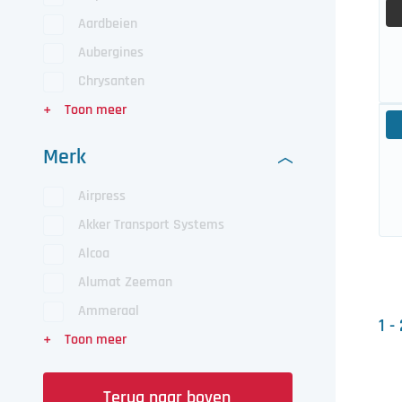
Aardbeien
Aubergines
Chrysanten
Merk
Airpress
Akker Transport Systems
Alcoa
Alumat Zeeman
Ammeraal
1 -
Terug naar boven