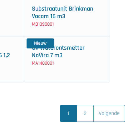
Substraatunit Brinkman
Vocom 16 m3
MB1390001
Nieuw
UV Waterontsmetter
 1,2
NoVira 7 m3
MA1400001
1
2
Volgende