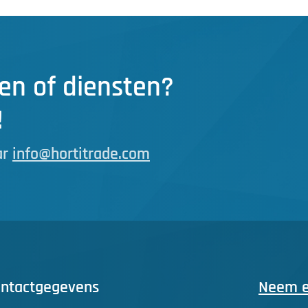
en of diensten?
!
ar
info@hortitrade.com
ntactgegevens
Neem ee