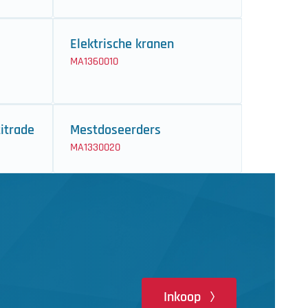
Elektrische kranen
MA1360010
titrade
Mestdoseerders
MA1330020
Inkoop