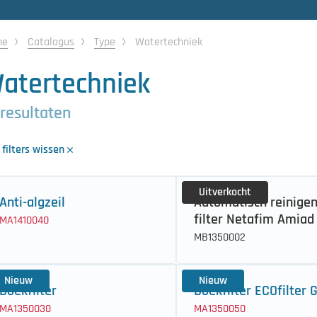
me
Catalogus
Type
Watertechniek
atertechniek
 resultaten
 filters wissen
Uitverkocht
Anti-algzeil
Automatisch reinige
filter Netafim Amiad
MA1410040
MB1350002
Nieuw
Nieuw
Doekfilter
Doekfilter ECOfilter 
MA1350030
MA1350050