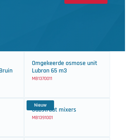
Omgekeerde osmose unit
 Bruin
Lubron 65 m3
MB1370011
Nieuw
Substraat mixers
MB1391001