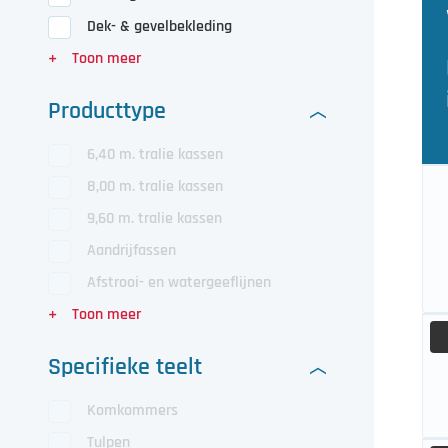
Dek- & gevelbekleding
Producttype
6,40 m. tralie kassen
8,00 m. tralie kassen
9,60 m. tralie kassen
Aandrijfassen
Afstrooi- en watergeeflijnen
Specifieke teelt
Komkommers
Tulpen