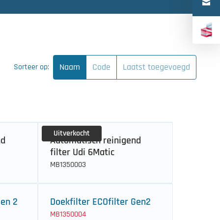
Türkçe
中文（简体）
Naam
Code
Laatst toegevoegd
Sorteer op:
Uitverkocht
nd
Automatisch reinigend
filter Udi 6Matic
MB1350003
Gen 2
Doekfilter ECOfilter Gen2
MB1350004