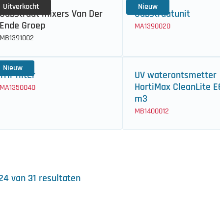
Uitverkocht
Nieuw
Substraat mixers Van Der
Substraatunit
Ende Groep
MA1390020
MB1391002
Nieuw
Tril-filter
UV waterontsmetter
HortiMax CleanLite E6
MA1350040
m3
MB1400012
 24 van 31 resultaten