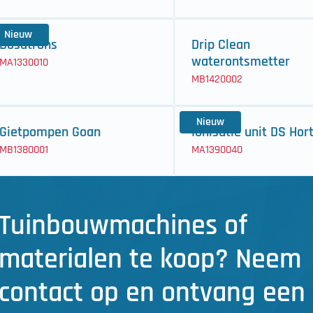
Nieuw
Dosatrons
Drip Clean
waterontsmetter
MA1330010
MB1420002
Nieuw
Gietpompen Goan
Ionisatie unit DS Hor
MB1380001
MA1390040
Tuinbouwmachines of
materialen te koop? Neem
contact op en ontvang een