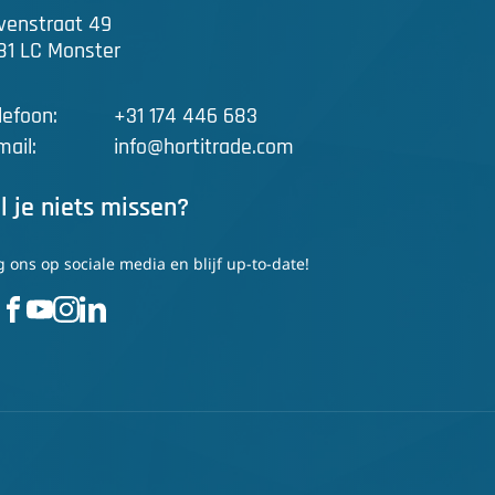
venstraat 49
81 LC Monster
lefoon:
+31 174 446 683
mail:
info@hortitrade.com
l je niets missen?
g ons op sociale media en blijf up-to-date!