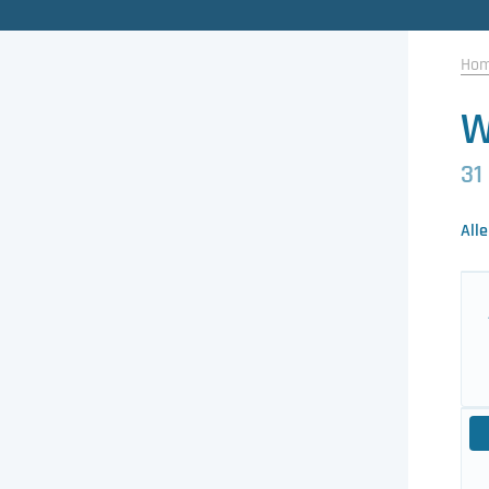
Gewasbescherming
Ho
Koeling
W
Ontvochtiging
31
Reinigingsmachines
Alle
Sorteermachines
Teeltbenodigdheden
Teeltwisseling
Ventilatoren
Laatst toegevoegd