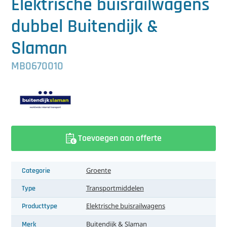
Elektrische buisrailwagens
中文（简体）
Koeling
dubbel Buitendijk &
Ontvochtiging
Slaman
Reinigingsmachines
MB0670010
Sorteermachines
Teeltbenodigdheden
Teeltwisseling
Toevoegen aan offerte
Ventilatoren
Laatst toegevoegd
Categorie
Groente
Type
Transportmiddelen
Producttype
Elektrische buisrailwagens
Merk
Buitendijk & Slaman