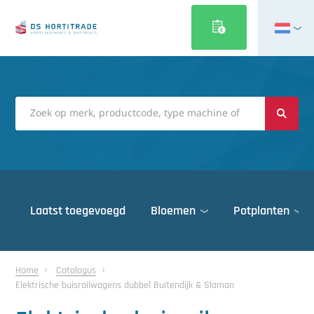
English
Français
Deutsch
Italiano
Magyar
Polski
Português
Laatst toegevoegd
Bloemen
Potplanten
Română
Русский
Deuren
Español
Home
Catalogus
Elektrische buisrailwagens dubbel Buitendijk & Slaman
Gewasbescherming
Türkçe