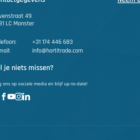
venstraat 49
81 LC Monster
lefoon:
+31 174 446 683
mail:
info@hortitrade.com
l je niets missen?
g ons op sociale media en blijf up-to-date!