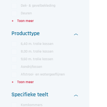
Dek- & gevelbekleding
Deuren
Producttype
6,40 m. tralie kassen
8,00 m. tralie kassen
9,60 m. tralie kassen
Aandrijfassen
Afstrooi- en watergeeflijnen
Specifieke teelt
Komkommers