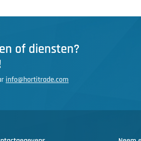
en of diensten?
!
ar
info@hortitrade.com
ntactgegevens
Neem ee