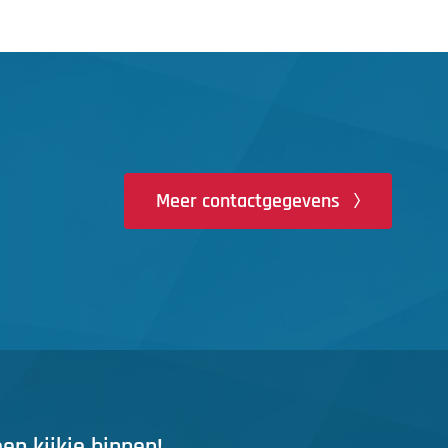
Meer contactgegevens
n kijkje binnen!