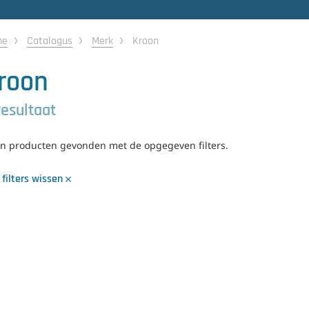
me
Catalogus
Merk
Kroon
roon
resultaat
n producten gevonden met de opgegeven filters.
 filters wissen