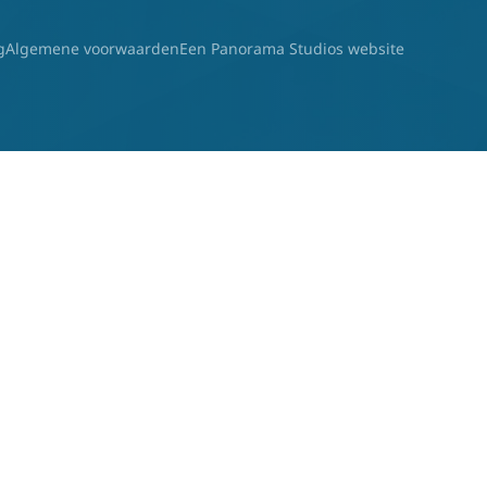
g
Algemene voorwaarden
Een Panorama Studios website