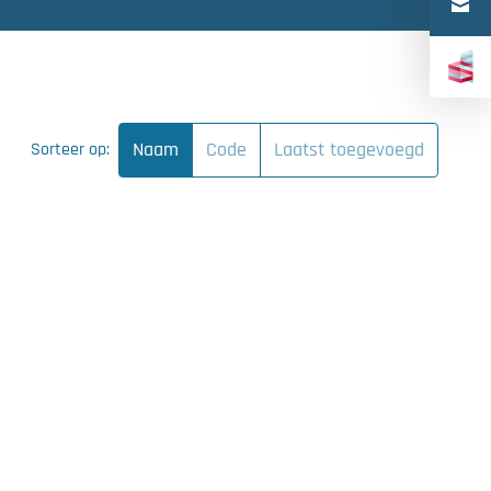
Türkçe
中文（简体）
Naam
Code
Laatst toegevoegd
Sorteer op: