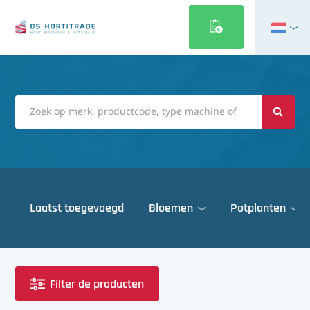
English
Français
Deutsch
Italiano
Magyar
Polski
Português
Laatst toegevoegd
Bloemen
Potplanten
Română
Русский
Deuren
Español
Gewasbescherming
Türkçe