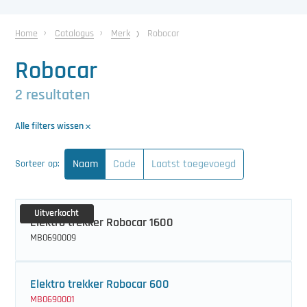
中文（简体）
Koeling
Home
Catalogus
Merk
Robocar
Ontvochtiging
Robocar
Reinigingsmachines
2 resultaten
Sorteermachines
Alle filters wissen
Teeltbenodigdheden
Naam
Code
Laatst toegevoegd
Sorteer op:
Teeltwisseling
Ventilatoren
Uitverkocht
Elektro trekker Robocar 1600
Laatst toegevoegd
MB0690009
Elektro trekker Robocar 600
MB0690001