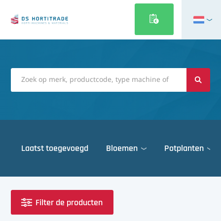
English
Français
Deutsch
Italiano
Magyar
Polski
Português
Laatst toegevoegd
Bloemen
Potplanten
Română
Русский
Deuren
Español
Gewasbescherming
Türkçe