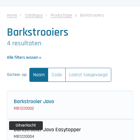
中文（简体）
Koeling
Home
Catalogus
Producttype
Barkstrooiers
Ontvochtiging
Barkstrooiers
Reinigingsmachines
4 resultaten
Sorteermachines
Alle filters wissen
Teeltbenodigdheden
Naam
Code
Laatst toegevoegd
Sorteer op:
Teeltwisseling
Ventilatoren
Barkstrooier Javo
Laatst toegevoegd
MB1220002
Uitverkocht
Barkstrooier Javo Easytopper
MB1220004