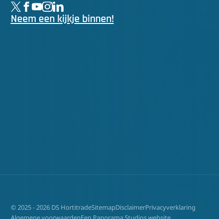
Neem een kijkje binnen!
© 2025 - 2026 DS Hortitrade
Sitemap
Disclaimer
Privacyverklaring
Algemene voorwaarden
Een Panorama Studios website