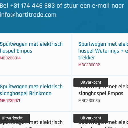
Bel +31 174 446 683 of stuur een e-mail naar
info@hortitrade.com
Spuitwagen met elektrisch
Spuitwagen met elek
haspel Empas
haspel Weterings + e
trekker
MB0230014
MB0230002
Uitverkocht
Spuitwagen met elektrisch
Spuitwagen met elek
slanghaspel Brinkman
slanghaspel Empas
MB0230071
MB0230035
Uitverkocht
Uitverkocht
Spuitwagen met elektrisch
Spuitwagen met elek