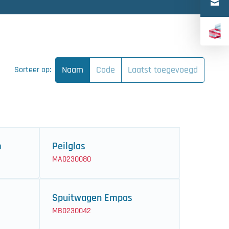
Türkçe
中文（简体）
Naam
Code
Laatst toegevoegd
Sorteer op:
m
Peilglas
MA0230080
Spuitwagen Empas
MB0230042