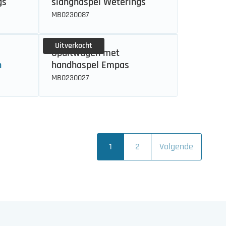
gs
slanghaspel Weterings
MB0230087
Uitverkocht
Spuitwagen met
n
handhaspel Empas
MB0230027
1
2
Volgende