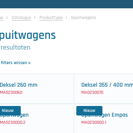
me
Catalogus
Producttype
Spuitwagens
puitwagens
 resultaten
 filters wissen
Deksel 260 mm
Deksel 355 / 400 m
MA0230060
MA0230070
Nieuw
Nieuw
Spuitwagen
Spuitwagen Empas
MA0230000.2
MA0230000.1