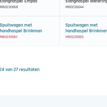
slanghaspel Empas
slanghaspel Weterin
MB0230068
MB0230044
Spuitwagen met
Spuitwagen met
handhaspel Brinkman
handhaspel Brinkma
MB0230061
MB0230065
 24 van 27 resultaten