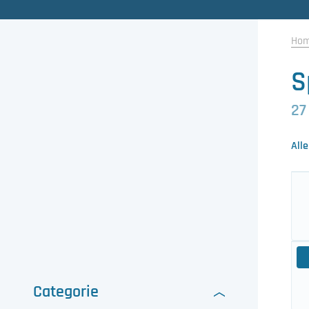
Gewasbescherming
Ho
Koeling
S
Ontvochtiging
27
Reinigingsmachines
Alle
Sorteermachines
Teeltbenodigdheden
Teeltwisseling
Ventilatoren
Categorie
Laatst toegevoegd