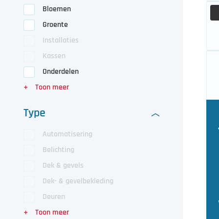
Bloemen
Groente
Installaties
Kassen
Onderdelen
Type
Automatisering
Belichting
Dek & gevels
Dek- & gevelbekleding
Deuren