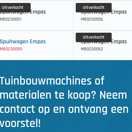
Uitverkocht
Uitverkocht
Spuitwagen Empas
Spuitwagen Empas
MB0230051
MB0230056
Uitverkocht
Spuitwagen Empas
Spuitwagen Empas
MB0230059
MB0230062
Tuinbouwmachines of
materialen te koop? Neem
contact op en ontvang een
voorstel!