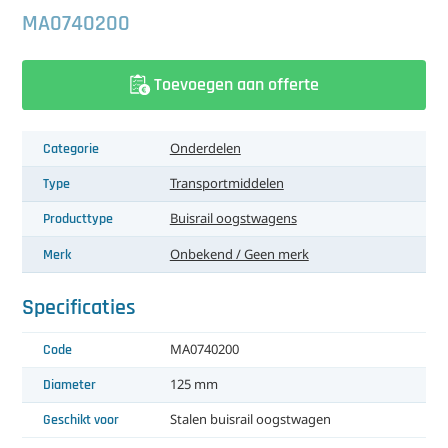
中文（简体）
Koeling
MA0740200
Ontvochtiging
Toevoegen aan offerte
Reinigingsmachines
Categorie
Onderdelen
Sorteermachines
Type
Transportmiddelen
Teeltbenodigdheden
Producttype
Buisrail oogstwagens
Teeltwisseling
Merk
Onbekend / Geen merk
Ventilatoren
Specificaties
Laatst toegevoegd
Code
MA0740200
Diameter
125 mm
Geschikt voor
Stalen buisrail oogstwagen