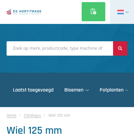
English
Français
Deutsch
Italiano
Magyar
Polski
Português
Laatst toegevoegd
Bloemen
Potplanten
Română
Русский
Deuren
Español
Home
Catalogus
Wiel 125 mm
Gewasbescherming
Türkçe
Wiel 125 mm