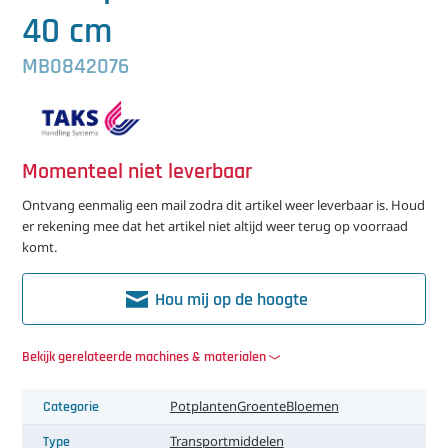
中文（简体）
Koeling
40 cm
Ontvochtiging
MB0842076
Reinigingsmachines
Sorteermachines
Momenteel niet leverbaar
Teeltbenodigdheden
Ontvang eenmalig een mail zodra dit artikel weer leverbaar is. Houd
er rekening mee dat het artikel niet altijd weer terug op voorraad
Teeltwisseling
komt.
Ventilatoren
Hou mij op de hoogte
Laatst toegevoegd
Bekijk gerelateerde machines & materialen
Categorie
Potplanten
Groente
Bloemen
Type
Transportmiddelen