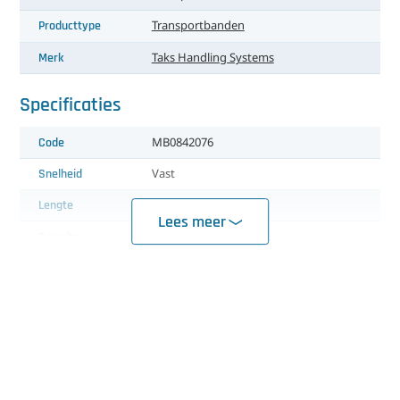
Producttype
Transportbanden
Merk
Taks Handling Systems
Specificaties
Code
MB0842076
Snelheid
Vast
Lengte
60 cm
Lees meer
Breedte
40 cm
Hoogte
Instelbaar
Voeding
400V, 3 fases, nul aarde, 50 Hz